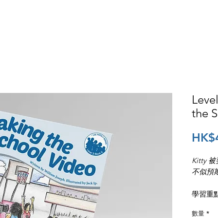
者評論
網上訂購
銷售門市
免費試閱
下
Leve
the 
HK$
Kitt
不似預
學習重
數量
*