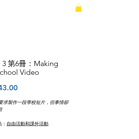
載錄音
聯絡我們
l 3 第6冊：Making
School Video
價
43.00
格
y 被要求製作一段學校短片，但事情卻
期
點：
​自由活動和課外活動