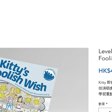
者評論
網上訂購
銷售門市
免費試閱
下
Leve
Fool
HK$
Kitt
但演唱會
學習重點
數量
*