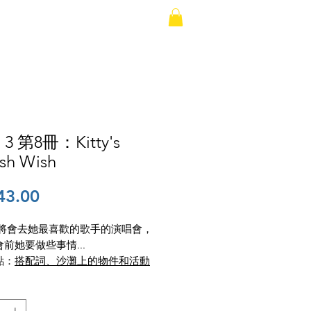
載錄音
聯絡我們
l 3 第8冊：Kitty's
ish Wish
價
43.00
格
y 即將會去她最喜歡的歌手的演唱會，
前她要做些事情...
：​
搭配詞、沙灘上的物件和活動