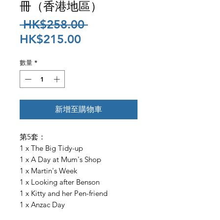
冊（香港地區）
一
 HK$258.00 
促
般
HK$215.00
銷
價
數量
*
價
格
格
新增至購物車
第5套：
1 x The Big Tidy-up
1 x A Day at Mum's Shop
1 x Martin's Week
1 x Looking after Benson
1 x Kitty and her Pen-friend
1 x Anzac Day