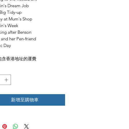
tin's Dream Job
 Big Tidy-up
ay at Mum's Shop
tin's Week
king after Benson
y and her Pen-friend
ac Day
包含香港地址的運費
新增至購物車