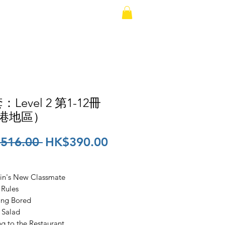
載錄音
聯絡我們
：Level 2 第1-12冊
港地區）
一
促
516.00 
HK$390.00
般
銷
價
價
tin's New Classmate
格
格
 Rules
ling Bored
t Salad
g to the Restaurant