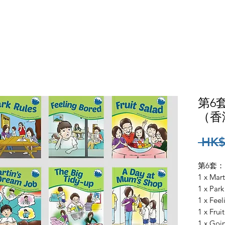
者評論
網上訂購
銷售門市
免費試閱
下
第6套
（香
 HK$
第6套：
1 x Mar
1 x Park
1 x Fee
1 x Frui
1 x Goin