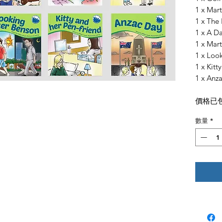
1 x Mar
1 x The
1 x A D
1 x Mar
1 x Loo
1 x Kitt
1 x Anz
價格已
數量
*